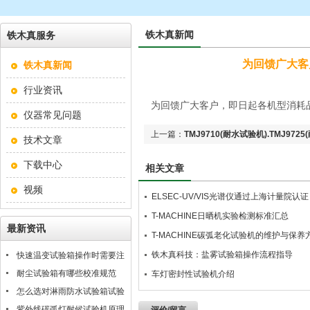
铁木真新闻
铁木真服务
为回馈广大客
铁木真新闻
行业资讯
为回馈广大客户，即日起各机型消耗
仪器常见问题
上一篇：
TMJ9710(耐水试验机).TMJ9
技术文章
下载中心
相关文章
视频
ELSEC-UV/VIS光谱仪通过上海计量院
T-MACHINE日晒机实验检测标准汇总
最新资讯
T-MACHINE碳弧老化试验机的维护与保养
铁木真科技：盐雾试验箱操作流程指导
快速温变试验箱操作时需要注
意什么？
耐尘试验箱有哪些校准规范
车灯密封性试验机介绍
怎么选对淋雨防水试验箱试验
条件
紫外线碳弧灯耐候试验机原理