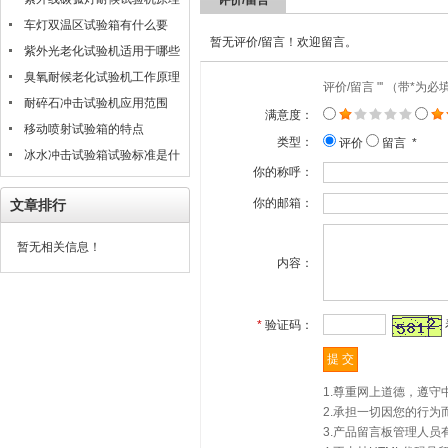
评价/留言
是什么
车灯双温区试验箱有什么要
暂无评价/留言！欢迎留言。
求？
紫外光老化试验机适用于哪些
材料的测试评估
臭氧耐候老化试验机工作原理
评价/留言 "' （带*为
耐碎石冲击试验机应用范围
满意度：
移动喷射试验箱的特点
类型：
评价
留言 *
冰水冲击试验箱试验标准是什
你的称呼：
么？
你的邮箱：
文章排行
暂无相关信息！
内容：
*
验证码：
1.尊重网上道德，遵
2.承担一切因您的行
3.产品留言板管理人