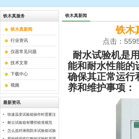
铁木真新闻
铁木真服务
铁木
铁木真新闻
点击：5595
行业资讯
仪器常见问题
耐水试验机
是
技术文章
能和耐水性能的
下载中心
确保其正常运行
养和维护事项：
视频
最新资讯
快速温变试验箱操作时需要注
意什么？
耐尘试验箱有哪些校准规范
怎么选对淋雨防水试验箱试验
条件
紫外线碳弧灯耐候试验机原理