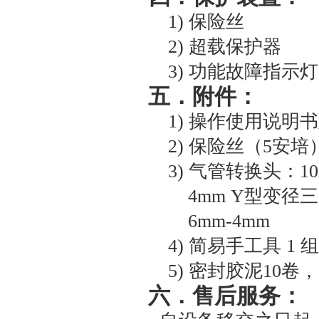
1)
保险丝
2)
超载保护器
3)
功能故障指示灯
五
．附件：
1)
操作使用说明书及
2)
保险丝（5安培） 
3)
气管转换头：10m
4mm Y型变径三
6mm-4mm
4)
简易手工具 1 组
5)
密封胶泥10卷，
六．售后服务：