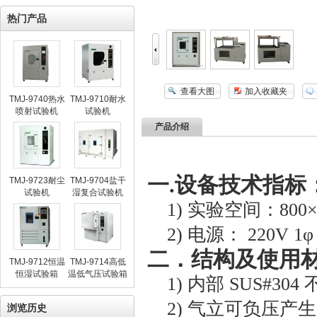
热门产品
查看大图
加入收藏夹
TMJ-9740热水
TMJ-9710耐水
喷射试验机
试验机
产品介绍
一.设备技术指标
TMJ-9723耐尘
TMJ-9704盐干
试验机
湿复合试验机
1)
实验空间：800
2)
电源：
220
V
1
φ
二
．结构及使用
TMJ-9712恒温
TMJ-9714高低
恒湿试验箱
温低气压试验箱
1)
内部 SUS#304
2)
气立可负压产生
浏览历史