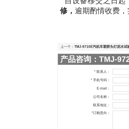
自设备移交之日起
修，
逾期酌情收费，
上一个：
TMJ-9710E汽机车塑胶头灯泥水试
产品咨询：TMJ-9
* 联系人：
* 手机号码：
E-mail：
公司名称：
联系地址：
*订购意向：