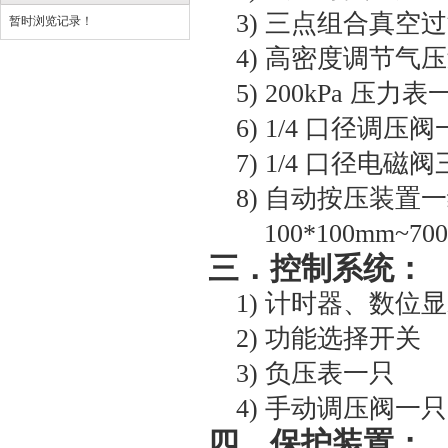
3)
三点组合真空过
暂时浏览记录！
4)
高密度调节
气
压
5)
200kPa 压力表
6)
1/4 口径调压阀
7)
1/4 口径电磁
8)
自动按压装置一
100*100mm~70
三
．控制系统：
1)
计时器、数位显示、
2)
功能选择开关
3)
负压表一只
4)
手动调压阀一只
四
．保护装置：