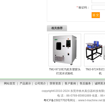
*
验证码：
相关推荐
TMJ-9710E汽机车塑胶头
TMJ-9724车
灯泥水试验机
机
网站首页
|
产品展示
|
公司简介
|
荣誉资质
|
客户案例
|
售后服务
|
诚聘英
copyright©2010-2024 东莞市铁木真仪器科技有限公司 A
电 话：86-0769-85991889 传真：86
粤ICP备15027702号
网址：www.t-machine.