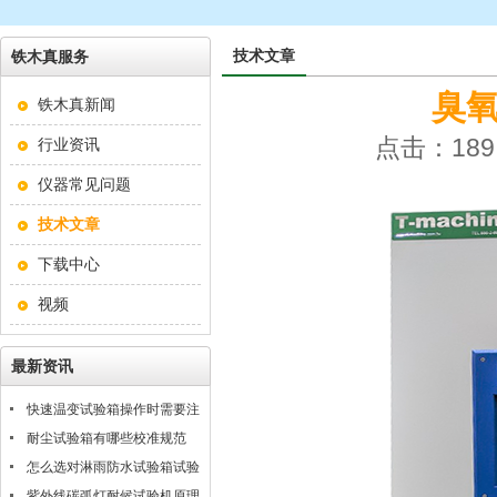
技术文章
铁木真服务
臭
铁木真新闻
点击：189 
行业资讯
仪器常见问题
技术文章
下载中心
视频
最新资讯
快速温变试验箱操作时需要注
意什么？
耐尘试验箱有哪些校准规范
怎么选对淋雨防水试验箱试验
条件
紫外线碳弧灯耐候试验机原理