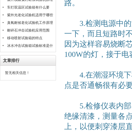
路。
是什么
车灯双温区试验箱有什么要
求？
紫外光老化试验机适用于哪些
3.检测电源中的
材料的测试评估
臭氧耐候老化试验机工作原理
耐碎石冲击试验机应用范围
一下，而且短路时
移动喷射试验箱的特点
因为这样容易烧断芯
冰水冲击试验箱试验标准是什
100W的灯，接于
么？
文章排行
暂无相关信息！
4.在潮湿环境下
点是否通畅很有必
5.检修仪表内部
绝缘清漆，测量各
上，以便刺穿漆层