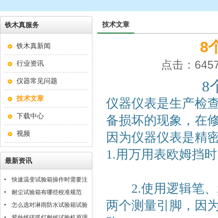
技术文章
铁木真服务
8
铁木真新闻
点击：6457
行业资讯
仪器常见问题
8
技术文章
仪器仪表是生产检
下载中心
备损坏的现象，在
视频
因为仪器仪表是精
1.用万用表欧姆挡
最新资讯
快速温变试验箱操作时需要注
2.使用逻辑笔、
意什么？
耐尘试验箱有哪些校准规范
两个测量引脚，因
怎么选对淋雨防水试验箱试验
条件
紫外线碳弧灯耐候试验机原理