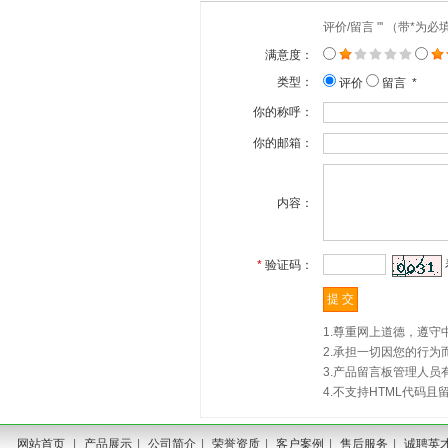
评价/留言 "' （带*为
满意度：
类型：
评价
留言 *
你的称呼：
你的邮箱：
内容：
*
验证码：
1.尊重网上道德，遵
2.承担一切因您的行
3.产品留言板管理人
4.不支持HTML代码
网站首页
|
产品展示
|
公司简介
|
荣誉资质
|
客户案例
|
售后服务
|
诚聘英