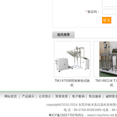
*
验证码：
相关推荐
TMJ-9750B照射耐热试验
TMJ-9822水
机
机
网站首页
|
产品展示
|
公司简介
|
荣誉资质
|
客户案例
|
售后服务
|
诚聘英
copyright©2010-2024 东莞市铁木真仪器科技有限公司 A
电 话：86-0769-85991889 传真：86
粤ICP备15027702号
网址：www.t-machine.