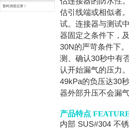
估连接器的防水性
暂时浏览记录！
估引线端或相似者
试。连接器与测试
器固定之条件下，
30N
的严苛条件下。
测
、确认
30
秒中有
认开始漏气的压力
49kPa
的
负压达
30
器外部升压不会漏
产品特点 FEATURE
内部
SUS#304
不锈