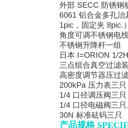
外部
SECC
防锈钢
6061
铝合金多孔治
1pic
，固定夹
8pic.
角度可调不锈钢电
不锈钢升降杆一组
日本
I=ORION 1/2
三点组合真空过滤
高密度调节器压过
200kPa
压力表三只
1/4
口径调压阀三只
1/4
口径电磁阀三只
30N
标准砝码三只
产品规格 SPECIF