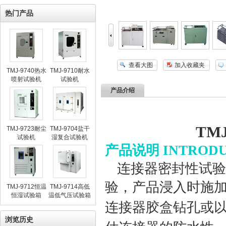
热门产品
查看大图
加入收藏夹
TMJ-9740热水
TMJ-9710耐水
喷射试验机
试验机
产品介绍
TMJ
TMJ-9723耐尘
TMJ-9704盐干
试验机
湿复合试验机
产品说明 INTRODU
连接器密封性试验
验，产品浸入时施
TMJ-9712恒温
TMJ-9714高低
恒湿试验箱
温低气压试验箱
连接器胶盒钻孔或
浏览历史