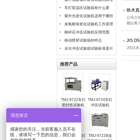
是什么
车灯双温区试验箱有什么要
铁木真
求？
紫外光老化试验机适用于哪些
公司介
都以客
材料的测试评估
臭氧耐候老化试验机工作原理
耐碎石冲击试验机应用范围
JIS D
移动喷射试验箱的特点
JIS日
冰水冲击试验箱试验标准是什
么？
推荐产品
TMJ-9722车灯
TMJ-9724车灯
密封性试验机
冲击试验机
请您留言
感谢您的关注，当前客服人员不在
线，请填写一下您的信息，我们会
TMJ-9812车灯
TMJ-9722B连