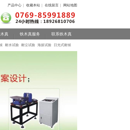
产品中心
|
收藏本站
|
在线留言
|
网站地图
铁木真
铁木真服务
联系铁木真
候
耐水试验
耐尘试验
海拔试验
日光式耐候