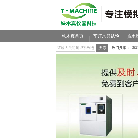
铁木真首页
车灯水昙试验
热水
热门搜索：
车