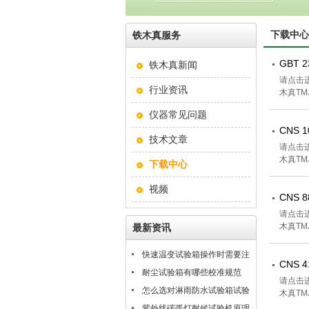
下载中心
铁木真服务
GBT 
铁木真新闻
请点击进
行业资讯
木真TM
仪器常见问题
CNS
技术文章
请点击进
木真TM
下载中心
视频
CNS 
请点击进
木真TM
最新资讯
快速温变试验箱操作时需要注
CNS
意什么？
耐尘试验箱有哪些校准规范
请点击进
怎么选对淋雨防水试验箱试验
木真TM
条件
紫外线碳弧灯耐候试验机原理