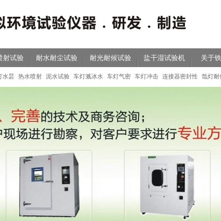
喷射试验
耐水耐尘试验
耐光耐候试验
盐干湿试验机
关于
灯水昙
热水喷射
泥水试验
车灯溅冰水
车灯气密
车灯冲击
连接器密封性
氙灯耐