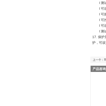
l
测
l 
l 
l 
l 
l 
17.
保护
护
，可设
上一个：
产品咨询