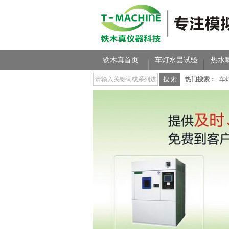
铁木真首页
车灯水昙试验
热水
热门搜索：
车