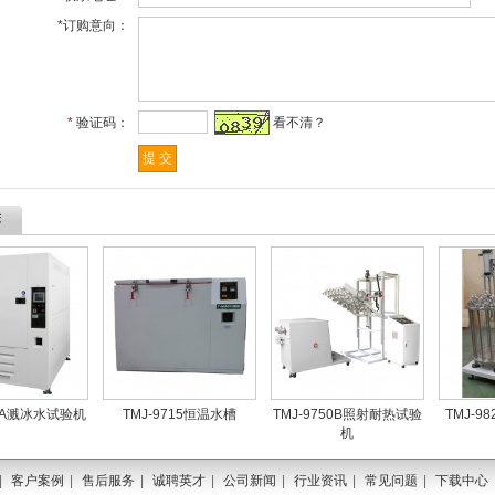
*订购意向：
*
验证码：
看不清？
荐
10A溅冰水试验机
TMJ-9715恒温水槽
TMJ-9750B照射耐热试验
TMJ-9
机
|
客户案例
|
售后服务
|
诚聘英才
|
公司新闻
|
行业资讯
|
常见问题
|
下载中心