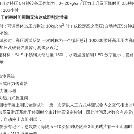
2
力自动持压
5
分钟设备工作能力
: 0~ 20kg/cm
压力上升及下降时间
0.5
秒
: 100
小时
.
于斜率时间周期无法达成即判定泄漏
2
时
:
可调整体当压力到达
10kg/cm
时
(
或设定高之高压
)
自动持压
5
分钟
消除。
试验时
:
高压测试
反复
一次时称为一个循环总计
100000
循环高压压力高
加压及破裂强度皆可测试及设定
箱材料：
SUS
不锈钢大储油量
160L
，
水箱温度侦测
LED
数字显示
，
管路
示
侦测系统
压式压力传送器
力显示器
力磁力式
反复阀
测物于装上测试台测试时
，第一次需以人工方式将测试物内之空气排出才
反复加压及泄压系统于侦测时全由计时器设定控制，
因此时间及次数会有差异
，
自动停止该组测试
，
仍会有记忆，
总次数
(
每隔
5 ~10
次侦测破裂
)
当
3
组测试片有一组泄漏时
系统
: AMP
系统一套