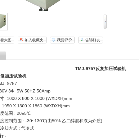
查看大图
加入收藏夹
我要评价
告诉好友
绍
TMJ-9757反复
加压试验机
反复
加压试验机
MJ- 9757
80V 3Φ 5W 50HZ 50Amp
寸
: 1000 X 800 X 1000 (WXDXH)mm
: 1950 X 1300 X 1860 (WXDXH)mm
度范围
: 20
±
5
℃
度
控制范围
: -30~130℃(
由
50%
乙二醇混和液为介质
)
冷却方式
:
气冷式
行
: