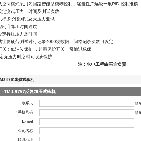
试控制模式采用闭回路智能型模糊控制，涵盖性广远较一般
PID
控制准确
可设定测试压力，时间及测试次数
可执行多阶段测试及大压力测试
可控制升降压时间速度
可设定持压压力及时间
测试往复
疲劳测试时可记录
4000
次数据。间格记录次数可设定
开关
:
低油位保护
，超温保护开关，
泵浦过载保
定无压力时之时间状态保护
注
:
水电工程由买方负责
TMJ-9761凝露试验机
：TMJ-9757反复加压试验机
* 联系人：
请
* 手机号码：
请
E-mail：
公司名称：
联系地址：