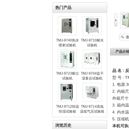
热门产品
TMJ-9740热水
TMJ-9710耐水
喷射试验机
试验机
产品介
品
名
:
TMJ-9723耐尘
TMJ-9704盐干
型
号
: T
试验机
湿复合试验机
1.
电源
3
2.
内箱尺
外箱尺寸
3.
箱内温
TMJ-9712恒温
TMJ-9714高低
恒湿试验箱
温低气压试验箱
4.
内水
温
5.
压缩机
浏览历史
本机可执