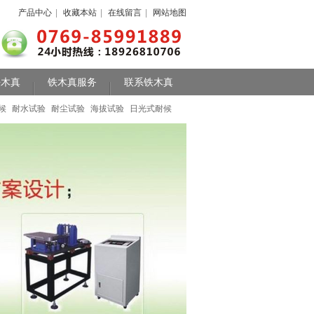
产品中心
|
收藏本站
|
在线留言
|
网站地图
铁木真
铁木真服务
联系铁木真
候
耐水试验
耐尘试验
海拔试验
日光式耐候