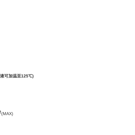
合液可加温至
125
℃
)
2
(MAX)