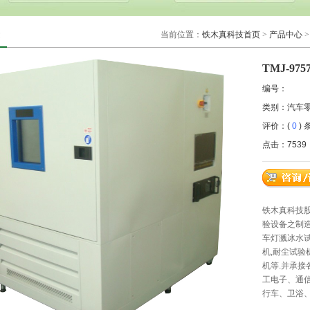
当前位置：
铁木真科技首页
>
产品中心
TMJ-9
编号：
类别：汽车
评价：(
0
) 
点击：7539
铁木真科技股
验设备之制造
车灯溅冰水试
机,耐尘试验
机等.并承接
工电子、通
行车、卫浴、