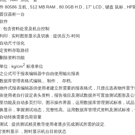
件
80586
主机
, 512 MB RAM , 80.0GB H.D , 17
” LCD ,
键盘 鼠标
, HP
置仪器柜一台
软件
:
包含资料处里及机台控制
列印
:
实时图形显示及切换
:
提供压力
-
时间
自动尺寸佳化
定资料存取路径
删除资料功能
2
单位
: kg/cm
标准单位
之公式可于报表编辑器中自由使用输出报表
数据库管理表格式编辑
,、
制作
、
存档
。
物件式报表编辑器供使用者建立所需要的报表格式，只摽点选表物件置于
依使用者自行设定表头资料，报告项目及测试数据并可置放测试图形及
里功能及自动多页打印。图示操作界面
，运用数据库管理测试标准，试品
换显示，掌握测试动态，完整性高。运用数据库管理式资料及测试标准，
自动转换需要负荷容量
测试
:
提供测试精灵教导使用者逐步完成测试所需的设定
.
时资料显示
，附时显示机台目前状态