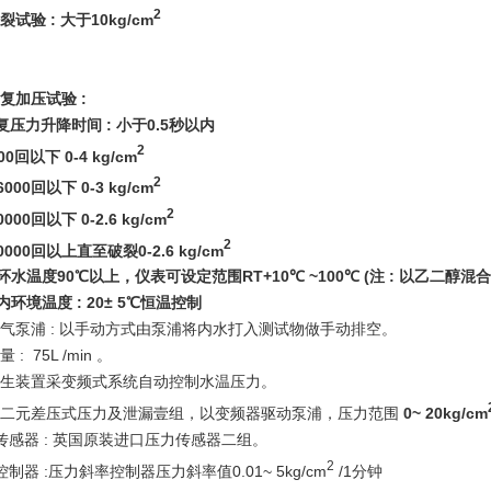
2
裂试验
:
大于
10kg/cm
复
加压试验
:
复
压力升降时间
:
小于
0.5
秒以内
2
00
回以下
0-4 kg/cm
2
6000
回以下
0-3 kg/cm
2
0000
回以下
0-2.6 kg/cm
2
0000
回以上直至破裂
0-2.6 kg/cm
环水温度
90
℃以上，仪表可设定范围
RT+10
℃
~100
℃
(
注
:
以乙二醇混
内环境温度
: 20
±
5
℃恒温控制
排气泵浦
:
以手动方式由泵浦将内水打入测试物做手动排空
。
容量
: 75L /min
。
生装置采变频式系统自动控制水温压力
。
二元差压式压力及泄漏壹组
，以变频器驱动泵浦，
压力范围
0~ 20kg/cm
传感器
:
英国原装进口压力传感器二组
。
2
控制器
:
压力斜率控制器压力斜率值
0.01~ 5kg/cm
/1
分钟