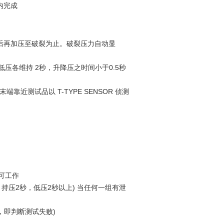
内完成
后再加压至破裂为止
。破裂压力自动显
低压各维持
2
秒，升降压之时间小于
0.5
秒
末端靠近测试品以
T-TYPE SENSOR
侦测
可工作
(
持压
2
秒
，
低压
2
秒以上
)
当任何一组有泄
，即判断测试失败
)