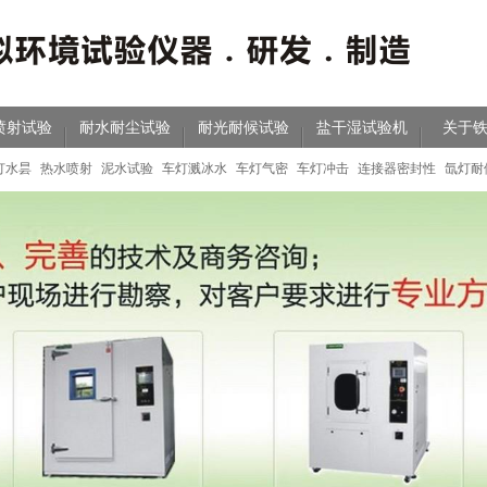
喷射试验
耐水耐尘试验
耐光耐候试验
盐干湿试验机
关于
灯水昙
热水喷射
泥水试验
车灯溅冰水
车灯气密
车灯冲击
连接器密封性
氙灯耐