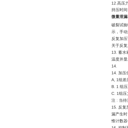
12.
高压
持压时间
微量泄漏
破裂试验
示，手动
反复
加压
关于
反复
13.
蓄水
温度并显
14.
14.
加压
A, 1
组差
B. 1
组压
C. 1
组压
注
:
当待
15. 
漏产生时
惟计数器
16.
控制