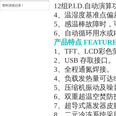
12组P.I.D.自动演
暂时浏览记录！
4、温湿度基准点偏
5、感温棒故障时，
6、自动循环用水或
产品特点 FEATURE
1、TFT、LCD彩
2、USB 存取接口。
3、全程通氮焊接。
4、负载发热量可达8
5、压缩机振动及噪
6、双重超温空焚防
7、超导式蒸发器皮
8、二元冷冻系统采