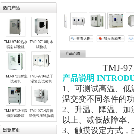
热门产品
查看大图
加入收藏夹
TMJ-9740热水
TMJ-9710耐水
喷射试验机
试验机
产品介绍
TMJ-
产品说明 INTRODU
TMJ-9723耐尘
TMJ-9704盐干
试验机
湿复合试验机
1、可测试高温、低
温交变不同条件的
2、升温、降温、加
TMJ-9712恒温
TMJ-9714高低
恒湿试验箱
温低气压试验箱
以上、减低故障率
3、触摸设定方式，
浏览历史